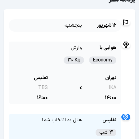
برنامه سفر
12 شهریور
پنجشنبه
هوایی با
وارش
30 Kg
Economy
تهران
تفلیس
TBS
IKA
16:00
14:00
تفلیس
هتل به انتخاب شما
3 شب