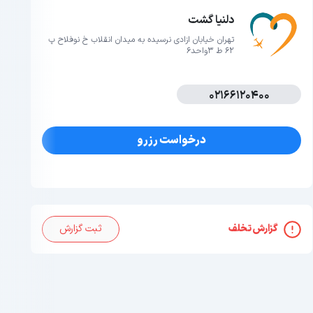
دلنیا گشت
تهران خیابان ازادی نرسیده به میدان انقلاب خ نوفلاح پ
62 ط 3واحد6
02166120400
درخواست رزرو
گزارش تخلف
ثبت گزارش