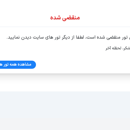
ور اقساطی
منقضی شده
 تور منقضی شده است، لطفا از دیگر تور های سایت دیدن نمایید.
شکر، لحظه آخر
مشاهده همه تور ها
62 ط 3واحد6