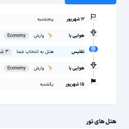
12 شهریور
پنجشنبه
هوایی با
وارش
Economy
تفلیس
هتل به انتخاب شما
3 شب
هوایی با
وارش
Economy
15 شهریور
یکشنبه
هتل های تور