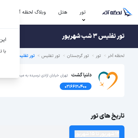
تور
هتل
وبلاگ لحظه آخر
ت
تور تفلیس 3 شب شهریور
این
با ت
لحظه آخر
تور
تور گرجستان
تور تفلیس
تور تفلیس
دلنیا گشت
تهران خیابان ازادی نرسیده به میدان انقلاب خ نوفلاح پ 
02166120400
تاریخ های تور
12 شهریور تا 15 شهریور