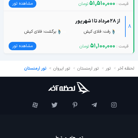
51,510,000
مشاهده تور
از 28 مرداد تا 1 شهریور
8
رفت: فلای کیش
برگشت: فلای کیش
51,100,000
مشاهده تور
لحظه آخر
تور
تور ارمنستان
تور ایروان
تور ارمنستان