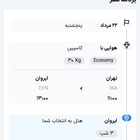
برنامه سفر
22 مرداد
پنجشنبه
هوایی با
کاسپین
30 Kg
Economy
تهران
ایروان
EVN
IKA
13:00
11:00
ایروان
هتل به انتخاب شما
3 شب