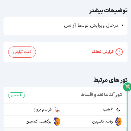
توضیحات بیشتر
درحال ویرایش توسط آژانس
گزارش تخلف
ثبت گزارش
تور های مرتبط
تور آنتالیا نقد و اقساط
اقساطی
6 شب
فرجام پرواز
رفت: کاسپین
برگشت: کاسپین