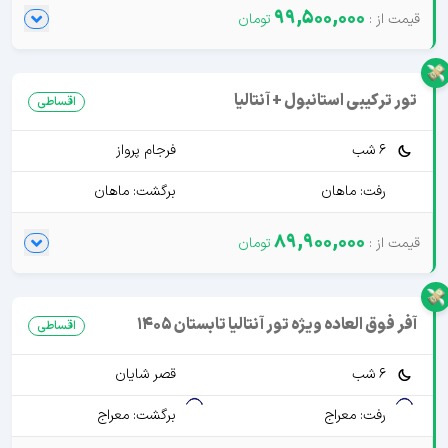
99,500,000
تور ترکیبی استانبول + آنتالیا
اقساطی
6 شب
فرجام پرواز
رفت: ماهان
برگشت: ماهان
89,900,000
آفر فوق العاده ویژه تور آنتالیا تابستان 1405
اقساطی
6 شب
قصر شایان
رفت: معراج
برگشت: معراج