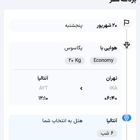
برنامه سفر
20 شهریور
پنجشنبه
هوایی با
پگاسوس
20 Kg
Economy
تهران
آنتالیا
AYT
IKA
12:10
06:40
آنتالیا
هتل به انتخاب شما
6 شب