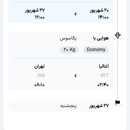
20 شهریور
27 شهریور
12:00
14:00
هوایی با
پگاسوس
20 Kg
Economy
آنتالیا
تهران
IKA
AYT
08:10
02:40
27 شهریور
پنجشنبه