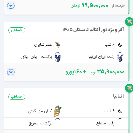
99,500,000
آفر ویژه تور آنتالیا تابستان 1405
اقساطی
6 شب
قصر شایان
رفت: ایران ایرتور
برگشت: ایران ایرتور
35,900,000
+
160
یورو
آنتالیا
اقساطی
6 شب
آسان مهر گیتی
رفت: معراج
برگشت: معراج