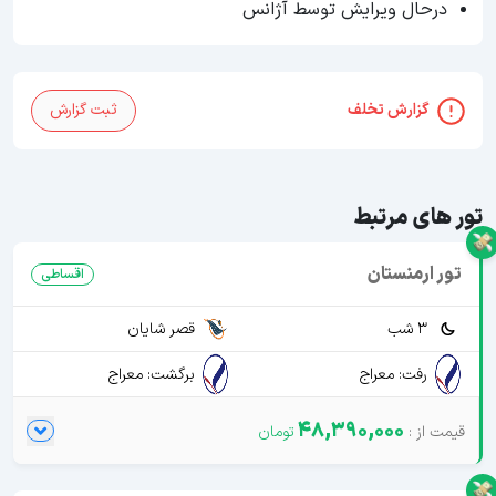
درحال ویرایش توسط آژانس
گزارش تخلف
ثبت گزارش
تور های مرتبط
تور ارمنستان
اقساطی
3 شب
قصر شایان
رفت: معراج
برگشت: معراج
48,390,000