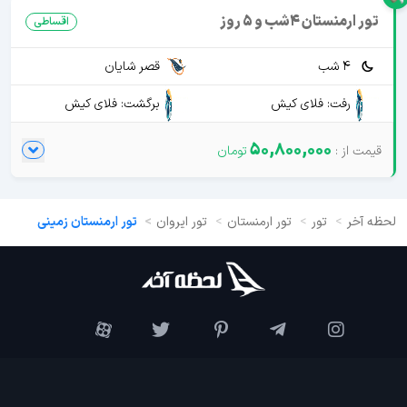
تور ارمنستان 4شب و 5 روز
اقساطی
4 شب
قصر شایان
رفت: فلای کیش
برگشت: فلای کیش
50,800,000
لحظه آخر
تور
تور ارمنستان
تور ایروان
تور ارمنستان زمینی