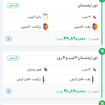
تور ارمنستان
اقساطی
3 شب
دلنیا گشت
رفت: کاسپین
برگشت: کاسپین
49,890,000
تور ارمنستان 3شب و 4 روز
اقساطی
3 شب
قصر شایان
رفت: فلای کیش
برگشت: فلای کیش
40,890,000