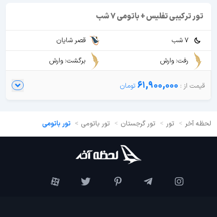
تور ترکیبی تفلیس + باتومی 7 شب
7 شب
قصر شایان
رفت: وارش
برگشت: وارش
61,900,000
لحظه آخر
تور
تور گرجستان
تور باتومی
تور باتومی