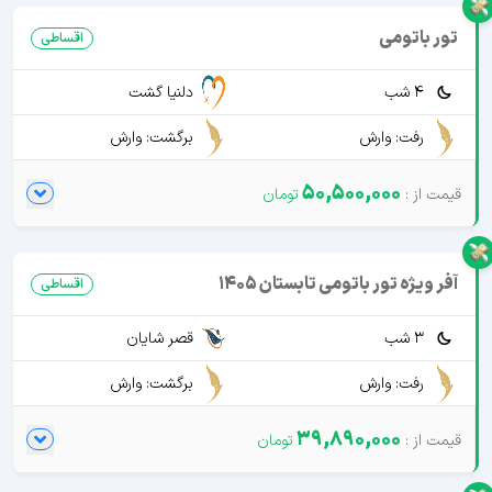
تور باتومی
اقساطی
4 شب
دلنیا گشت
رفت: وارش
برگشت: وارش
50,500,000
آفر ویژه تور باتومی تابستان 1405
اقساطی
3 شب
قصر شایان
رفت: وارش
برگشت: وارش
39,890,000