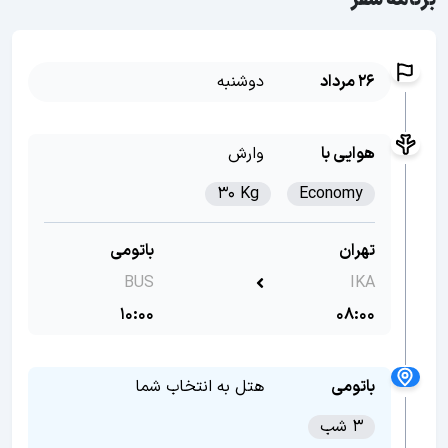
برنامه سفر
26 مرداد
دوشنبه
هوایی با
وارش
30 Kg
Economy
تهران
باتومی
BUS
IKA
10:00
08:00
باتومی
هتل به انتخاب شما
3 شب