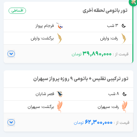
تور باتومی لحظه آخری
اقساطی
3 شب
فرجام پرواز
رفت: وارش
برگشت: وارش
39,890,000
تور ترکیبی تفلیس + باتومی 9 روزه پرواز سپهران
8 شب
قصر شایان
رفت: سپهران
برگشت: سپهران
62,300,000