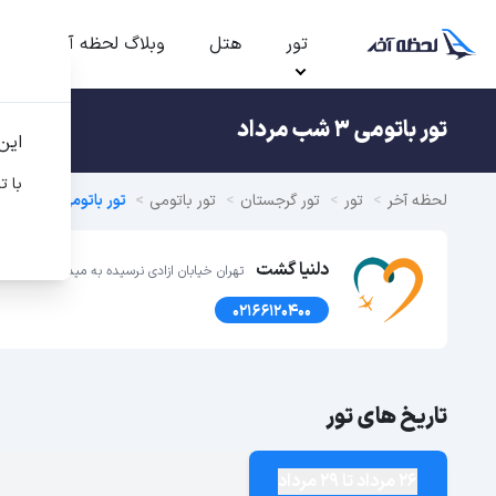
تور
هتل
وبلاگ لحظه آخر
ت
تور باتومی 3 شب مرداد
این
با ت
لحظه آخر
تور
تور گرجستان
تور باتومی
تور باتومی
دلنیا گشت
تهران خیابان ازادی نرسیده به میدان انقلاب خ نوفلاح پ 
02166120400
تاریخ های تور
26 مرداد تا 29 مرداد