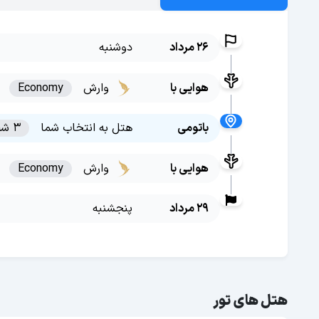
26 مرداد
دوشنبه
هوایی با
وارش
Economy
باتومی
هتل به انتخاب شما
3 شب
هوایی با
وارش
Economy
29 مرداد
پنجشنبه
هتل های تور