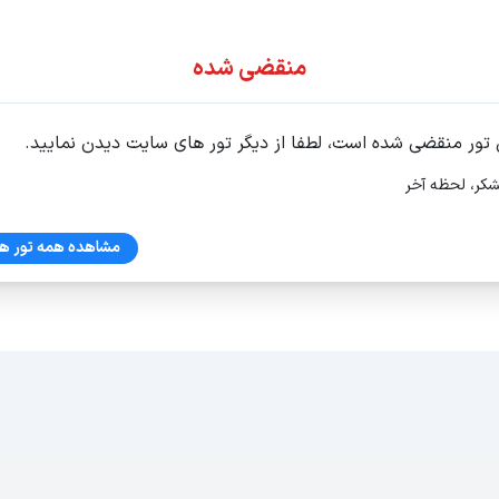
ور اقساطی
منقضی شده
 تور منقضی شده است، لطفا از دیگر تور های سایت دیدن نمایید.
شکر، لحظه آخر
مشاهده همه تور ها
62 ط 3واحد6