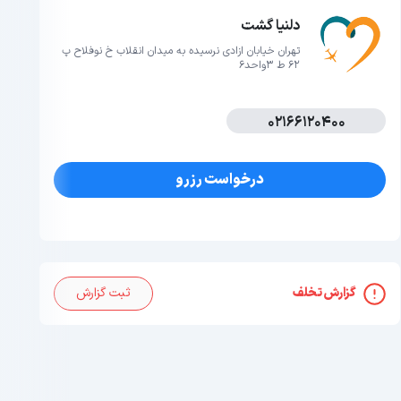
دلنیا گشت
تهران خیابان ازادی نرسیده به میدان انقلاب خ نوفلاح پ
62 ط 3واحد6
02166120400
درخواست رزرو
گزارش تخلف
ثبت گزارش