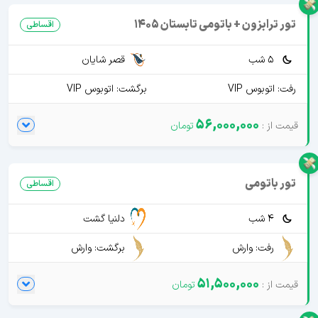
تور ترابزون + باتومی تابستان 1405
اقساطی
5 شب
قصر شایان
رفت: اتوبوس VIP
برگشت: اتوبوس VIP
56,000,000
تور باتومی
اقساطی
4 شب
دلنیا گشت
رفت: وارش
برگشت: وارش
51,500,000