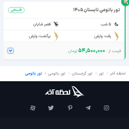
تور باتومی تابستان 1405
اقساطی
5 شب
قصر شایان
رفت: وارش
برگشت: وارش
54,500,000
لحظه آخر
تور
تور گرجستان
تور باتومی
تور باتومی