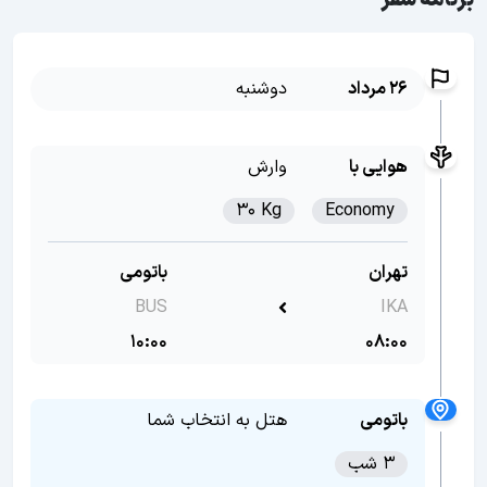
برنامه سفر
26 مرداد
دوشنبه
هوایی با
وارش
30 Kg
Economy
تهران
باتومی
BUS
IKA
10:00
08:00
باتومی
هتل به انتخاب شما
3 شب