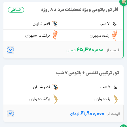
آفر تور باتومی ویژه تعطیلات مرداد 8 روزه
اقساطی
7 شب
قصر شایان
رفت: سپهران
برگشت: سپهران
65,470,000
تور ترکیبی تفلیس + باتومی 7 شب
7 شب
قصر شایان
رفت: وارش
برگشت: وارش
61,900,000