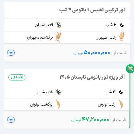
تور ترکیبی تفلیس + باتومی 4 شب
4 شب
قصر شایان
رفت: سپهران
برگشت: سپهران
50,000,000
آفر ویژه تور باتومی تابستان 1405
اقساطی
3 شب
قصر شایان
رفت: وارش
برگشت: وارش
47,200,000