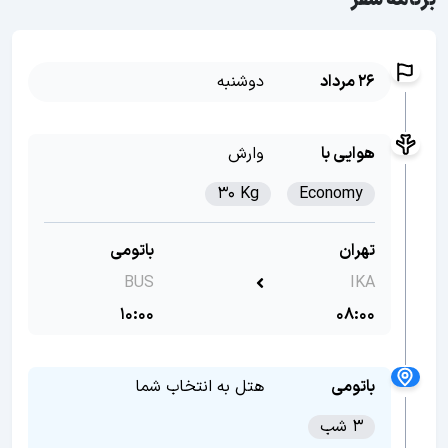
برنامه سفر
26 مرداد
دوشنبه
هوایی با
وارش
30 Kg
Economy
تهران
باتومی
BUS
IKA
10:00
08:00
باتومی
هتل به انتخاب شما
3 شب