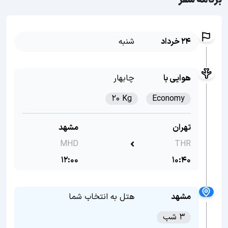
برنامه سفر
24 خرداد
شنبه
هوایی با
چابهار
20 Kg
Economy
تهران
مشهد
MHD
THR
12:00
10:40
مشهد
هتل به انتخاب شما
3 شب