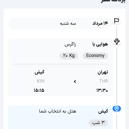
برنامه سفر
14 مرداد
سه شنبه
هوایی با
زاگرس
20 Kg
Economy
تهران
کیش
KIH
THR
15:15
13:30
کیش
هتل به انتخاب شما
3 شب