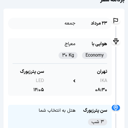
برنامه سفر
23 مرداد
جمعه
هوایی با
معراج
30 Kg
Economy
تهران
سن پترزبورگ
LED
IKA
12:05
08:30
سن پترزبورگ
هتل به انتخاب شما
3 شب