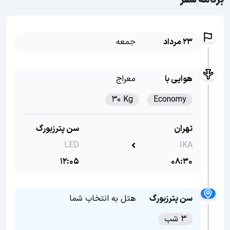
برنامه سفر
23 مرداد
جمعه
هوایی با
معراج
30 Kg
Economy
تهران
سن پترزبورگ
LED
IKA
12:05
08:30
سن پترزبورگ
هتل به انتخاب شما
3 شب