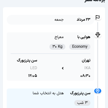
برنامه سفر
23 مرداد
جمعه
هوایی با
معراج
30 Kg
Economy
تهران
سن پترزبورگ
LED
IKA
12:05
08:30
سن پترزبورگ
هتل به انتخاب شما
3 شب