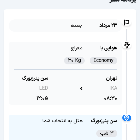
برنامه سفر
23 مرداد
جمعه
هوایی با
معراج
30 Kg
Economy
تهران
سن پترزبورگ
LED
IKA
12:05
08:30
سن پترزبورگ
هتل به انتخاب شما
3 شب