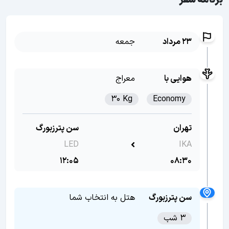
برنامه سفر
23 مرداد
جمعه
هوایی با
معراج
30 Kg
Economy
تهران
سن پترزبورگ
LED
IKA
12:05
08:30
سن پترزبورگ
هتل به انتخاب شما
3 شب