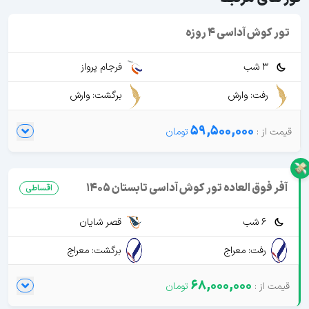
تور کوش آداسی 4 روزه
3 شب
فرجام پرواز
رفت: وارش
برگشت: وارش
59,500,000
آفر فوق العاده تور کوش آداسی تابستان 1405
اقساطی
6 شب
قصر شایان
رفت: معراج
برگشت: معراج
68,000,000