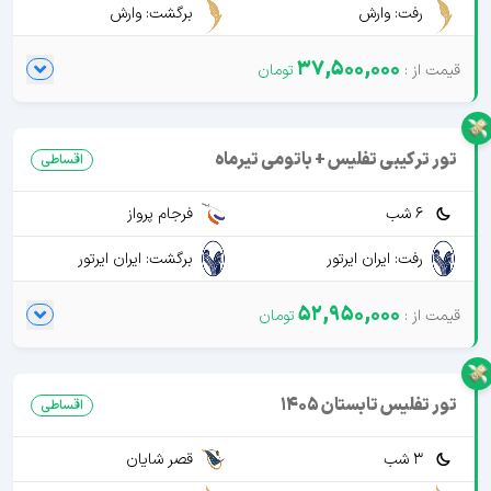
رفت: وارش
برگشت: وارش
37,500,000
تور ترکیبی تفلیس + باتومی تیرماه
اقساطی
6 شب
فرجام پرواز
رفت: ایران ایرتور
برگشت: ایران ایرتور
52,950,000
تور تفلیس تابستان 1405
اقساطی
3 شب
قصر شایان