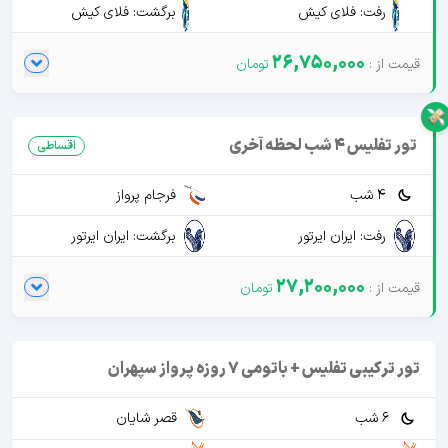
رفت: فلای کیش
برگشت: فلای کیش
26,750,000
تور تفلیس 4 شب لحظه آخری
اقساطی
4 شب
فرجام پرواز
رفت: ایران ایرتور
برگشت: ایران ایرتور
27,200,000
تور ترکیبی تفلیس + باتومی 7 روزه پرواز سپهران
6 شب
قصر شایان