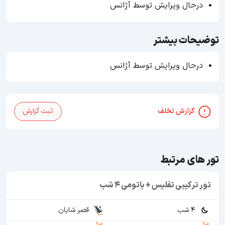
درحال ویرایش توسط آژانس
توضیحات بیشتر
درحال ویرایش توسط آژانس
گزارش تخلف
ثبت گزارش
تور های مرتبط
تور ترکیبی تفلیس + باتومی 4 شب
4 شب
قصر شایان