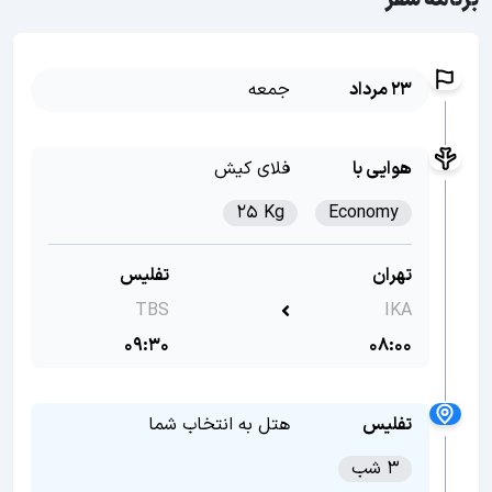
برنامه سفر
23 مرداد
جمعه
هوایی با
فلای کیش
25 Kg
Economy
تهران
تفلیس
TBS
IKA
09:30
08:00
تفلیس
هتل به انتخاب شما
3 شب