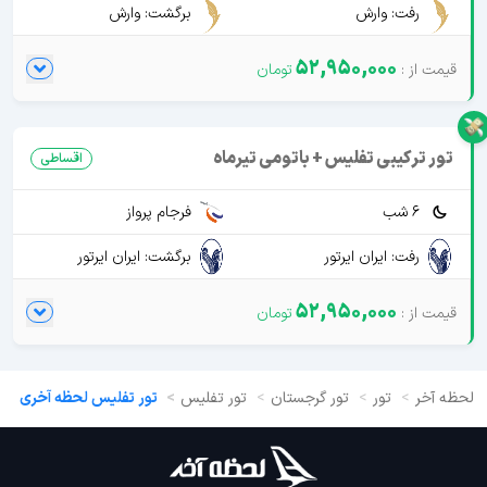
رفت: وارش
برگشت: وارش
52,950,000
تور ترکیبی تفلیس + باتومی تیرماه
اقساطی
6 شب
فرجام پرواز
رفت: ایران ایرتور
برگشت: ایران ایرتور
52,950,000
لحظه آخر
تور
تور گرجستان
تور تفلیس
تور تفلیس لحظه آخری