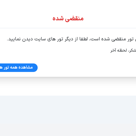
ور اقساطی
منقضی شده
 تور منقضی شده است، لطفا از دیگر تور های سایت دیدن نمایید.
شکر، لحظه آخر
مشاهده همه تور ها
62 ط 3واحد6