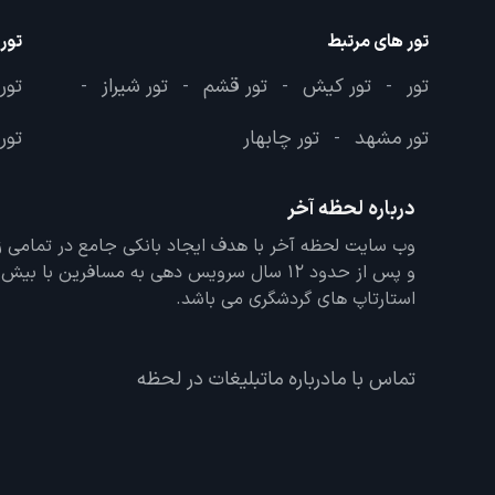
تور های مرتبط
تور
تور
تور کیش
تور قشم
تور شیراز
تور
-
-
-
-
تور مشهد
تور چابهار
تور 
-
درباره لحظه آخر
و پس از حدود 12 سال سرویس دهی به مسافرین با
استارتاپ های گردشگری می باشد.
تماس با ما
درباره ما
تبلیغات در لحظه