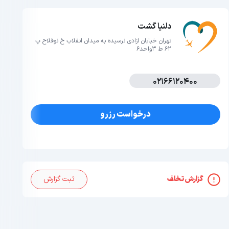
دلنیا گشت
تهران خیابان ازادی نرسیده به میدان انقلاب خ نوفلاح پ
62 ط 3واحد6
02166120400
درخواست رزرو
گزارش تخلف
ثبت گزارش