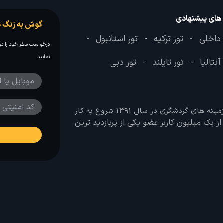
 های پیشنهادی
گوش به زنگ س
 داخلی
تور ترکیه
تور استانبول
-
-
-
درخواست سفر خود را در 
نمایید
آنتالیا
تور تایلند
تور دبی
-
-
وب سایت لحظه آخر با هدف ایجاد بانکی جامع در تمامی زمینه های گردشگری در سال 1391 شروع به کار
 بیش از یک میلیون کاربر عضو یکی از پربازدید ترین