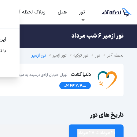
تور
هتل
وبلاگ لحظه آخر
ت
تور ازمیر 6 شب مرداد
این
با ت
لحظه آخر
تور
تور ترکیه
تور ازمیر
تور ازمیر
دلنیا گشت
تهران خیابان ازادی نرسیده به میدان انقلاب خ نوفلاح پ 
02166120400
تاریخ های تور
21 مرداد تا 28 مرداد