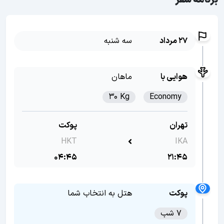
برنامه سفر
27 مرداد
سه شنبه
هوایی با
ماهان
30 Kg
Economy
تهران
پوکت
HKT
IKA
04:45
21:45
پوکت
هتل به انتخاب شما
7 شب