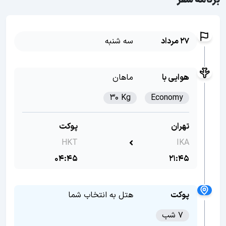
برنامه سفر
27 مرداد
سه شنبه
هوایی با
ماهان
30 Kg
Economy
تهران
پوکت
HKT
IKA
04:45
21:45
پوکت
هتل به انتخاب شما
7 شب