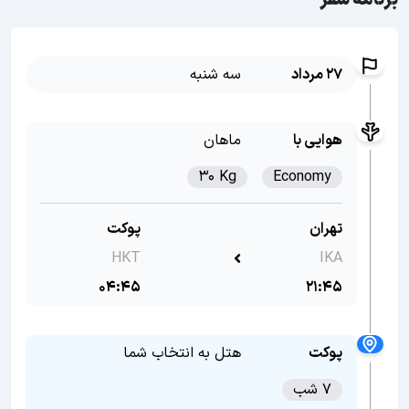
برنامه سفر
27 مرداد
سه شنبه
هوایی با
ماهان
30 Kg
Economy
تهران
پوکت
HKT
IKA
04:45
21:45
پوکت
هتل به انتخاب شما
7 شب