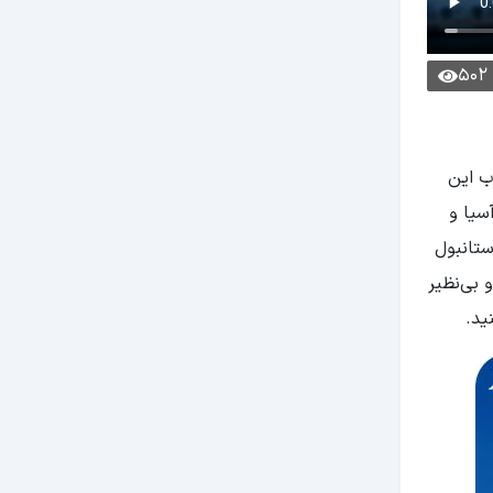
502
ب این
سیا و
ستانبول
 بی‌نظیر
ید.