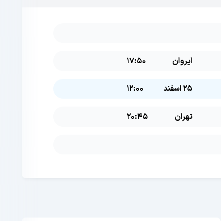
ایروان
17:50
25 اسفند
12:00
تهران
20:45