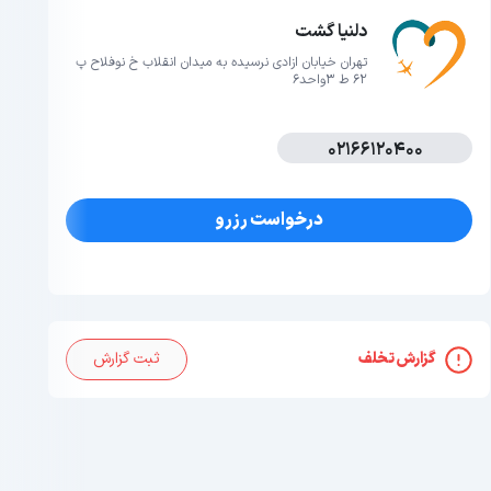
دلنیا گشت
تهران خیابان ازادی نرسیده به میدان انقلاب خ نوفلاح پ
62 ط 3واحد6
02166120400
درخواست رزرو
گزارش تخلف
ثبت گزارش