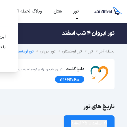
تور
هتل
وبلاگ لحظه آخر
ت
تور ایروان 4 شب اسفند
این
با ت
لحظه آخر
تور
تور ارمنستان
تور ایروان
تور ارمنستان
دلنیا گشت
تهران خیابان ازادی نرسیده به میدان انقلاب خ نوفلاح پ 
02166120400
تاریخ های تور
21 اسفند تا 25 اسفند