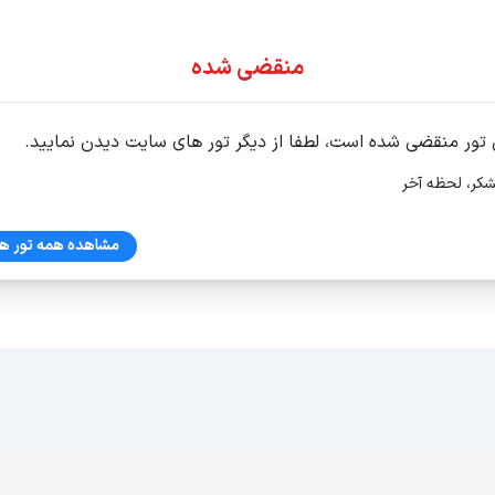
ور اقساطی
منقضی شده
 تور منقضی شده است، لطفا از دیگر تور های سایت دیدن نمایید.
شکر، لحظه آخر
مشاهده همه تور ها
62 ط 3واحد6