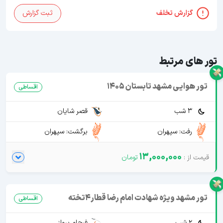
گزارش تخلف
ثبت گزارش
تور های مرتبط
تور هوایی مشهد تابستان 1405
اقساطی
3 شب
قصر شایان
رفت: سپهران
برگشت: سپهران
13,000,000
تور مشهد ویژه شهادت امام رضا قطار4تخته
اقساطی
2 شب
فرجام پرواز