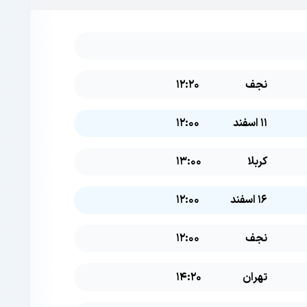
نجف
12:20
11 اسفند
12:00
کربلا
13:00
16 اسفند
12:00
نجف
12:00
تهران
14:20