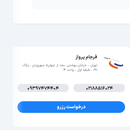
فرجام پرواز
تهران ، خیابان بهشتی، بعد از چهارراه سهروردی ، پلاک
191 ، طبقه اول ، واحد 4
09397474404
02188516024
درخواست رزرو