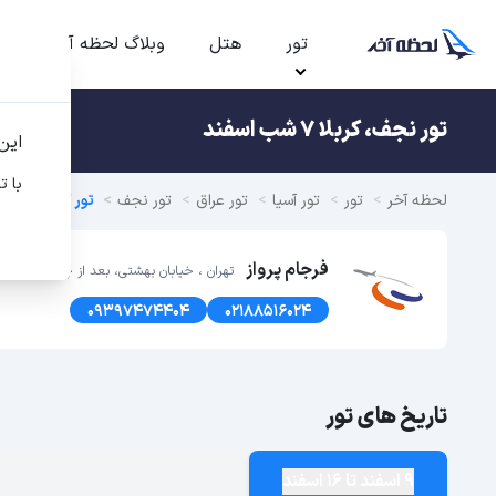
تور
هتل
وبلاگ لحظه آخر
ت
تور نجف، کربلا 7 شب اسفند
این
با ت
لحظه آخر
تور
تور آسیا
تور عراق
تور نجف
تور کربلا و نج
فرجام پرواز
تهران ، خیابان بهشتی، بعد از چهارراه سهروردی ، پلاک 191 ، طبق
09397474404
02188516024
تاریخ های تور
9 اسفند تا 16 اسفند